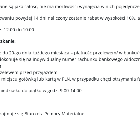
owane są jako całość, nie ma możliwości wynajęcia w nich pojedyncze
owaniu powyżej 14 dni naliczony zostanie rabat w wysokości 10%, a
. 12:00 do 10:00
szkanie:
e: do 20-go dnia każdego miesiąca – płatność przelewem/ w banku/
 dokonuje się na indywidualny numer rachunku bankowego widoczn
)
przelewem przed przyjazdem
a miejscu gotówką lub kartą w PLN, w przypadku chęci otrzymania f
niedziałku do piątku w godz. 9:00-14:00
ajmuje się Biuro ds. Pomocy Materialnej