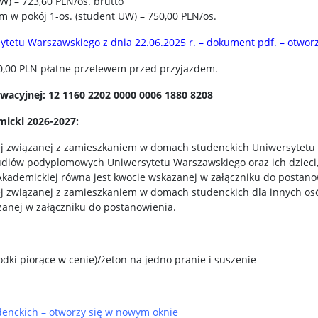
W) – 723,60 PLN/os. brutto
m w pokój 1-os. (student UW) – 750,00 PLN/os.
ytetu Warszawskiego z dnia 22.06.2025 r. – dokument pdf. – otwor
30,00 PLN płatne przelewem przed przyjazdem.
wacyjnej: 12 1160 2202 0000 0006 1880 8208
micki 2026-2027:
ej związanej z zamieszkaniem w domach studenckich Uniwersytetu
udiów podyplomowych Uniwersytetu Warszawskiego oraz ich dzieci,
ademickiej równa jest kwocie wskazanej w załączniku do postano
j związanej z zamieszkaniem w domach studenckich dla innych os
zanej w załączniku do postanowienia.
odki piorące w cenie)/żeton na jedno pranie i suszenie
enckich – otworzy się w nowym oknie