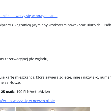
emik/ – otworzy się w nowym oknie
ółpracy z Zagranicą (wymiany krótkoterminowe) oraz Biuro ds. Osó
aty rezerwacyjnej (do wglądu)
e kartę mieszkańca, która zawiera zdjęcie, imię i nazwisko, nume
e są klucze.
 25 osób:
190 PLN/netto/dzień
ów – otworzy się w nowym oknie