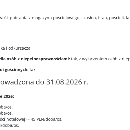
ość pobrania z magazynu pościelowego – zasłon, firan, pościeli, l
ka i odkurzacza
dla osób z niepełnosprawnościami:
tak, z wyłączeniem osób z ni
oi gościnnych:
tak
prowadzona do 31.08.2026 r.
e 2026:
oba/os.
oba/os.
ęści hotelowej) – 45 PLN/doba/os.
N/doba/os.