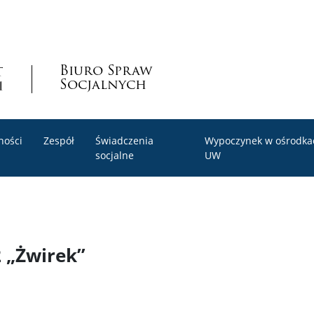
Biuro Spraw
Socjalnych
ności
Zespół
Świadczenia
Wypoczynek w ośrodka
socjalne
UW
 „Żwirek”