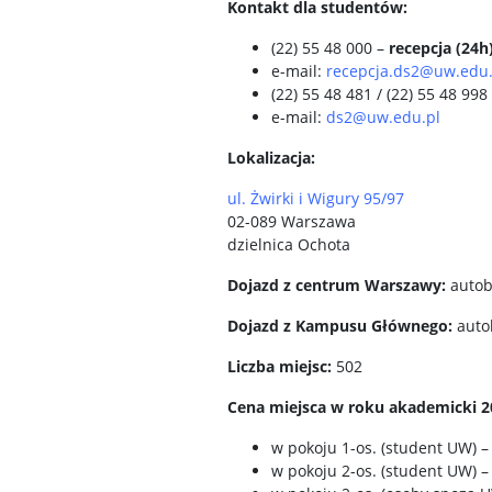
Kontakt dla studentów:
(22) 55 48 000 –
recepcja (24h
e-mail:
recepcja.ds2@uw.edu.
(22) 55 48 481 / (22) 55 48 998
e-mail:
ds2@uw.edu.pl
Lokalizacja:
ul. Żwirki i Wigury 95/97
02-089 Warszawa
dzielnica Ochota
Dojazd z centrum Warszawy:
autob
Dojazd z Kampusu Głównego:
auto
Liczba miejsc:
502
Cena miejsca w roku akademicki 20
w pokoju 1-os. (student UW) –
w pokoju 2-os. (student UW) –