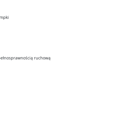
ampki
epełnosprawnością ruchową