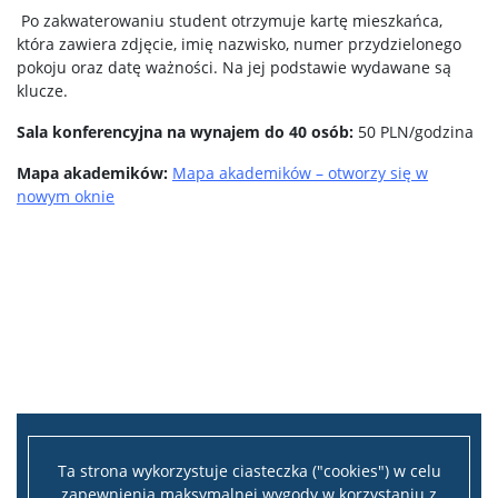
Po zakwaterowaniu student otrzymuje kartę mieszkańca,
która zawiera zdjęcie, imię nazwisko, numer przydzielonego
pokoju oraz datę ważności. Na jej podstawie wydawane są
klucze.
Sala konferencyjna na wynajem do 40 osób:
50 PLN/godzina
Mapa akademików:
Mapa akademików – otworzy się w
nowym oknie
Ta strona wykorzystuje ciasteczka ("cookies") w celu
zapewnienia maksymalnej wygody w korzystaniu z