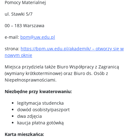
Pomocy Materialnej
ul. Stawki 5/7
00 – 183 Warszawa
e-mail:
bpm@uw.edu.pl
strona:
https://bpm.uw.edu.pl/akademik/ – otworzy się w
nowym oknie
Miejsca przydziela także Biuro Współpracy z Zagranicą
(wymiany krótkoterminowe) oraz Biuro ds. Osób z
Niepełnosprawnościami.
Niezbędne przy kwaterowaniu:
legitymacja studencka
dowód osobisty/paszport
dwa zdjęcia
kaucja płatna gotówką
Karta mieszkańca: